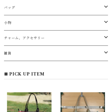
バッグ
トートバッグ
小物
リュック
小物入れ
チャーム、アクセサリー
ショルダー
バッグチャーム
雑貨
エコバッグ
アクセサリー
リース
PICK UP ITEM
サブバッグ
トレー
ハンドバッグ
二重マスク