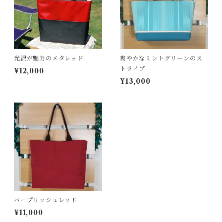
２wayバッグ
ガーランド
バッグインバッグ
キーホルダー
光沢が魅力のメタレッド
爽やかなミントグリーンのス
サコッシュ
小物入れ
トライプ
¥12,000
¥13,000
スマホポーチ
キーケース
ポーチバッグ
ペンケース
ボディバッグ
クリスマスツリー
ポシェット
タペストリー
パープリッシュレッド
¥11,000