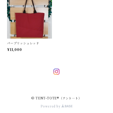
ポーチバッグ
ペンケース
ボディバッグ
クリスマスツリー
ポシェット
タペストリー
パープリッシュレッド
¥11,000
© TENT-TOTE®（テント―ト）
Powered by