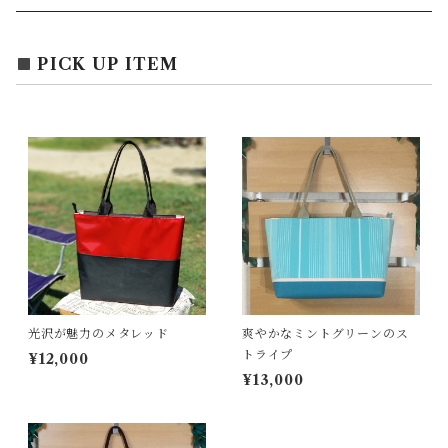
エコバッグ
アクセサリー
リース
PICK UP ITEM
サブバッグ
トレー
ハンドバッグ
二重マスク
２wayバッグ
ガーランド
バッグインバッグ
キーホルダー
光沢が魅力のメタレッド
爽やかなミントグリーンのス
サコッシュ
小物入れ
トライプ
¥12,000
¥13,000
スマホポーチ
キーケース