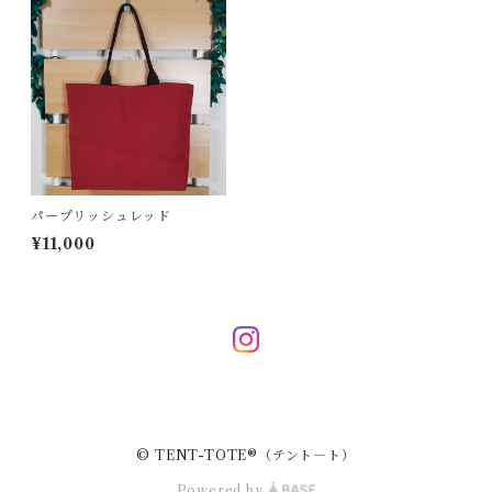
ポーチバッグ
ペンケース
ボディバッグ
クリスマスツリー
ポシェット
タペストリー
パープリッシュレッド
¥11,000
© TENT-TOTE®（テント―ト）
Powered by