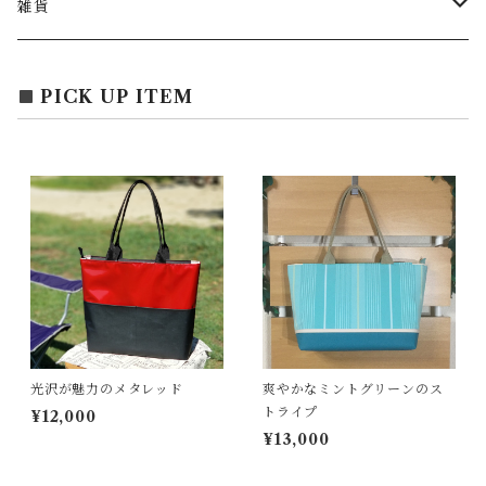
ショルダー
バッグチャーム
雑貨
エコバッグ
アクセサリー
リース
PICK UP ITEM
サブバッグ
トレー
ハンドバッグ
二重マスク
２wayバッグ
ガーランド
バッグインバッグ
キーホルダー
光沢が魅力のメタレッド
爽やかなミントグリーンのス
サコッシュ
小物入れ
トライプ
¥12,000
¥13,000
スマホポーチ
キーケース