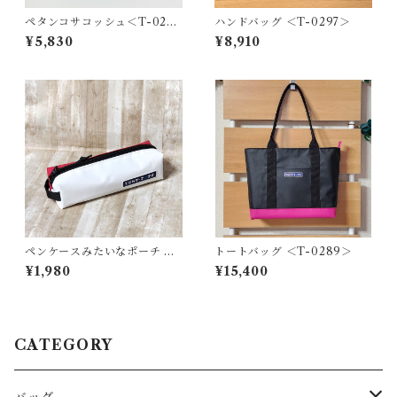
ペタンコサコッシュ＜T-0279
ハンドバッグ ＜T-0297＞
＞
¥5,830
¥8,910
ペンケースみたいなポーチ ＜
トートバッグ ＜T-0289＞
K-0658＞
¥1,980
¥15,400
CATEGORY