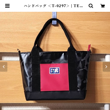
ハンドバッグ ＜T-0297＞ | TENT
-TOTE®（テント―ト）