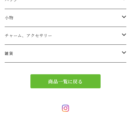
バッグ
トートバッグ
小物
リュック
小物入れ
チャーム、アクセサリー
ショルダー
バッグチャーム
雑貨
エコバッグ
アクセサリー
リース
商品一覧に戻る
サブバッグ
トレー
ハンドバッグ
二重マスク
２wayバッグ
ガーランド