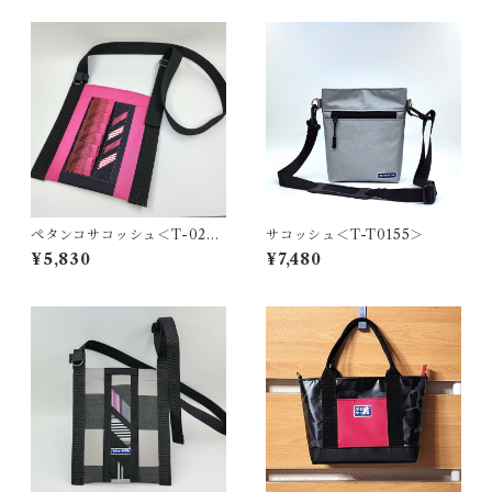
ペタンコサコッシュ＜T-0278
サコッシュ＜T-T0155＞
＞
¥5,830
¥7,480