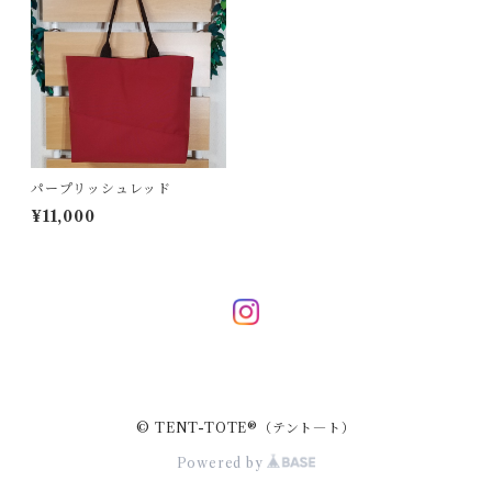
ポーチバッグ
ペンケース
ボディバッグ
クリスマスツリー
ポシェット
タペストリー
パープリッシュレッド
¥11,000
© TENT-TOTE®（テント―ト）
Powered by