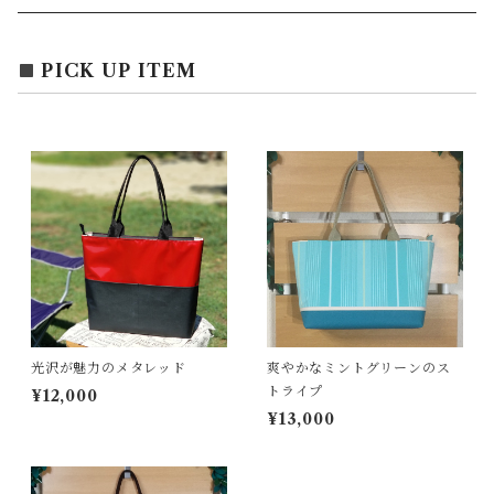
エコバッグ
アクセサリー
リース
PICK UP ITEM
サブバッグ
トレー
ハンドバッグ
二重マスク
２wayバッグ
ガーランド
バッグインバッグ
キーホルダー
光沢が魅力のメタレッド
爽やかなミントグリーンのス
サコッシュ
小物入れ
トライプ
¥12,000
¥13,000
スマホポーチ
キーケース