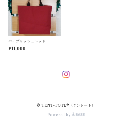
ボディバッグ
クリスマスツリー
ポシェット
タペストリー
パープリッシュレッド
¥11,000
© TENT-TOTE®（テント―ト）
Powered by