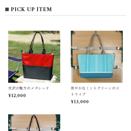
エコバッグ
アクセサリー
リース
PICK UP ITEM
サブバッグ
トレー
ハンドバッグ
二重マスク
２wayバッグ
ガーランド
バッグインバッグ
キーホルダー
光沢が魅力のメタレッド
爽やかなミントグリーンのス
サコッシュ
小物入れ
トライプ
¥12,000
¥13,000
スマホポーチ
キーケース
ポーチバッグ
ペンケース