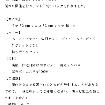
優れた機能を持つテント生地でバッグを作りました。
【サイズ】
タテ 32 cm x ヨコ 32 cm x マチ 10 cm
【カラー】
ベース：ブラック+桜柄チェリーピンク・ベビーピンク
外ポケット：なし
持ち手：ブラック
【素材】
店舗・住宅日除け雨除けテント用キャンバス
基布ポリエステル100％
【ご注意】
濡れたままで放置されるとカビが発生することがありま
すので、十分に乾かしてご使用ください。(防カビ加工を施し
ておりません）
【納期について】