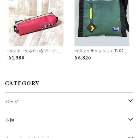
ペンケースみたいなポーチ ＜
ペタンコサコッシュ＜T-0280
K-0657＞
＞
¥1,980
¥6,820
CATEGORY
バッグ
トートバッグ
小物