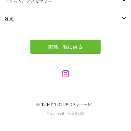
リュック
小物入れ
チャーム、アクセサリー
ショルダー
バッグチャーム
雑貨
エコバッグ
アクセサリー
リース
商品一覧に戻る
サブバッグ
トレー
ハンドバッグ
二重マスク
２wayバッグ
ガーランド
© TENT-TOTE®（テント―ト）
バッグインバッグ
キーホルダー
Powered by
サコッシュ
小物入れ