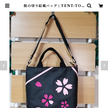
桜の切り絵風バッグ | TENT-TOT
E®（テント―ト）