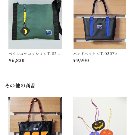
ペタンコサコッシュ＜T-0280
ハンドバック＜T-0307＞
＞
¥6,820
¥9,900
その他の商品