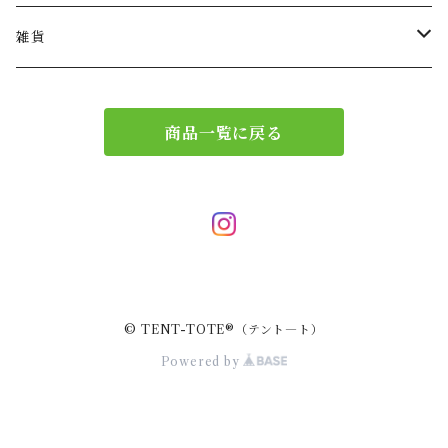
ショルダー
バッグチャーム
雑貨
エコバッグ
アクセサリー
リース
商品一覧に戻る
サブバッグ
トレー
ハンドバッグ
二重マスク
２wayバッグ
ガーランド
© TENT-TOTE®（テント―ト）
バッグインバッグ
キーホルダー
Powered by
サコッシュ
小物入れ