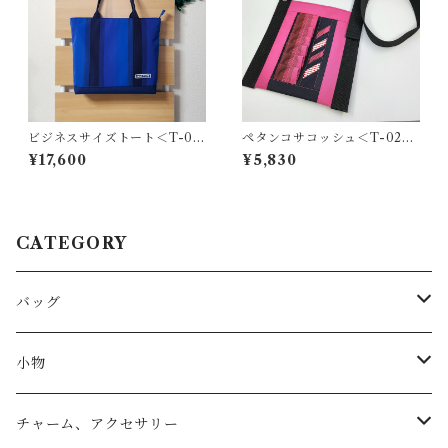
ビジネスサイズトート＜T-02
ペタンコサコッシュ＜T-0278
17＞
＞
¥17,600
¥5,830
CATEGORY
バッグ
トートバッグ
小物
リュック
小物入れ
チャーム、アクセサリー