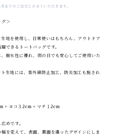
1点までのご注文とさせていただきます。
ッグ＞
ト生地を使用し、日常使いはもちろん、アウトドア
活躍できるトートバッグです。
は、撥水性に優れ、雨の日でも安心してご使用いた
ント生地には、紫外線防止加工、防炎加工も施され
m × ヨコ３2cm × マチ１2cm
し広めです。
の幅を変えて、表面、裏面を違ったデザインにしま