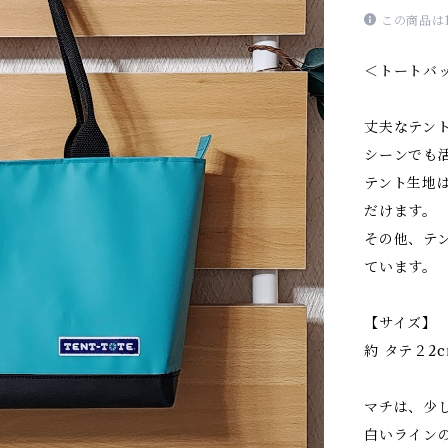
この商品は
＜トートバ
丈夫なテン
シーンでも
テント生地
だけます。
その他、テ
ています。
【サイズ】
約 タテ２2c
マチは、少
白いライン