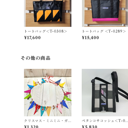
トートバッグ＜T-0308＞
トートバッグ ＜T-0289＞
¥17,600
¥15,400
その他の商品
クリスマス・ミニミニ・ガ
ペタンコサコッシュ＜T-02
ーランド ＜K-0686＞
79＞
¥1,320
¥5,830