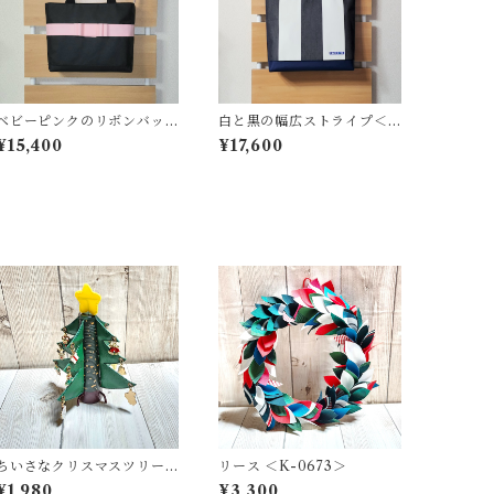
ベビーピンクのリボンバッ
白と黒の幅広ストライプ＜T
グ ＜T-0199＞
-0225＞
¥15,400
¥17,600
ちいさなクリスマスツリー
リース ＜K-0673＞
＜K-0692＞
¥1,980
¥3,300