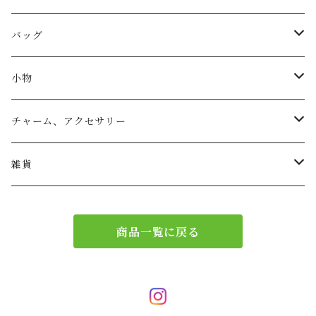
バッグ
トートバッグ
小物
リュック
小物入れ
チャーム、アクセサリー
ショルダー
バッグチャーム
雑貨
エコバッグ
アクセサリー
リース
商品一覧に戻る
サブバッグ
トレー
ハンドバッグ
二重マスク