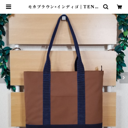
モカブラウン×インディゴ | TENT-
TOTE®（テント―ト）