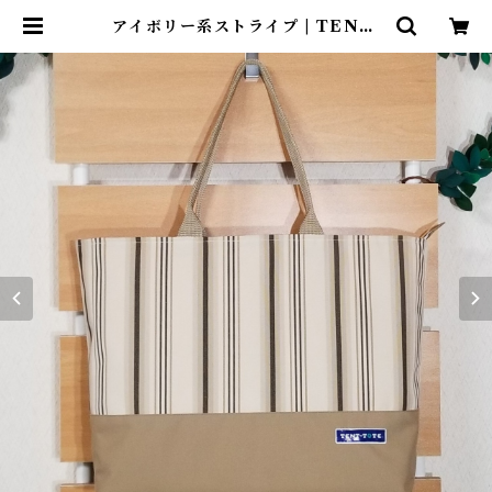
アイボリー系ストライプ | TENT-
TOTE®（テント―ト）