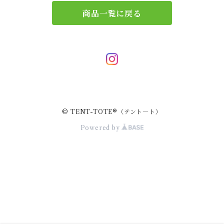
商品一覧に戻る
サブバッグ
トレー
ハンドバッグ
二重マスク
２wayバッグ
ガーランド
© TENT-TOTE®（テント―ト）
バッグインバッグ
キーホルダー
Powered by
サコッシュ
小物入れ
スマホポーチ
キーケース
ポーチバッグ
ペンケース