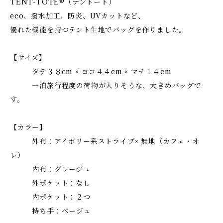
TENT-TOTE®（テントート）
eco、撥水加工、防炎、UVカットなど、
優れた機能を持つテント生地でバッグを作りました。
【サイズ】
タテ３８cm × ヨコ４４cm × マチ１４cm
一泊旅行程度の荷物が入りそうな、大きめバッグで
す。
【カラー】
外布：アイボリー系ストライプ× 無地（カフェ・オ
レ）
内布：グレージュ
外ポケット：なし
内ポケット：２つ
持ち手：ベージュ