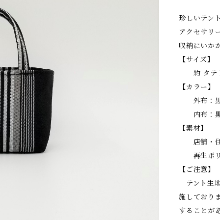
珍しいテン
アクセサリ
収納にいか
【サイズ】
約 タテ７c
【カラー】
外布：黒
内布：黒
【素材】
店舗・住宅
再生ポリエ
【ご注意】
テント生地
施しており
することが