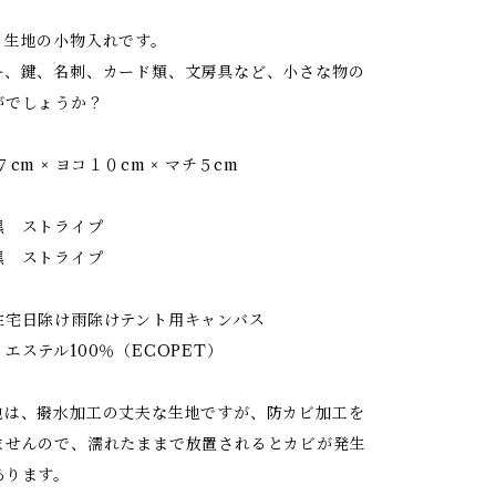
ト生地の小物入れです。
ー、鍵、名刺、カード類、文房具など、小さな物の
がでしょうか？
m × ヨコ１０cm × マチ５cm
 ストライプ
 ストライプ
日除け雨除けテント用キャンバス
ステル100％（ECOPET）
は、撥水加工の丈夫な生地ですが、防カビ加工を
ませんので、濡れたままで放置されるとカビが発生
あります。