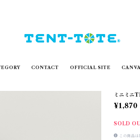
TEGORY
CONTACT
OFFICIAL SITE
CANVA
ミニミニTE
¥1,870
SOLD O
この商品は