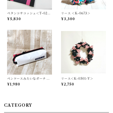
ペタンコサコッシュ＜T-0278
リース ＜K-0673＞
＞
¥5,830
¥3,300
ペンケースみたいなポーチ ＜
リース＜K-0501-Y＞
K-0658＞
¥1,980
¥2,750
CATEGORY