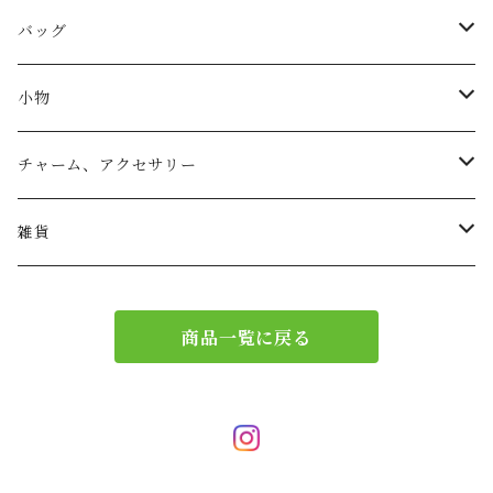
バッグ
トートバッグ
小物
リュック
小物入れ
チャーム、アクセサリー
ショルダー
バッグチャーム
雑貨
エコバッグ
アクセサリー
リース
商品一覧に戻る
サブバッグ
トレー
ハンドバッグ
二重マスク