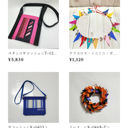
ペタンコサコッシュ＜T-0278
クリスマス・ミニミニ・ガー
＞
ランド ＜K-0686＞
¥5,830
¥1,320
サコッシュ＜K-0403＞
リース ＜K-0468-Y＞