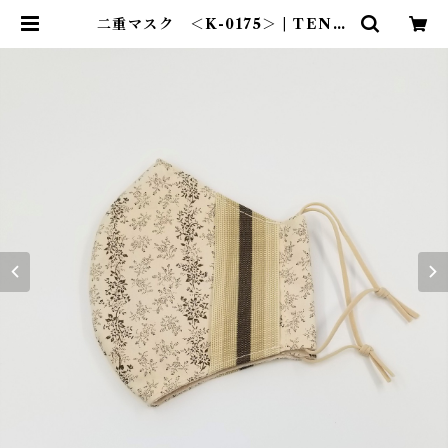
二重マスク ＜K-0175＞ | TENT-
TOTE®（テント―ト）