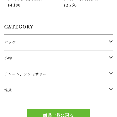
¥4,180
¥2,750
CATEGORY
バッグ
トートバッグ
小物
リュック
小物入れ
チャーム、アクセサリー
ショルダー
バッグチャーム
雑貨
エコバッグ
アクセサリー
リース
商品一覧に戻る