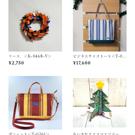
リース ＜K-0468-Y＞
ビジネスサイズトート＜T-02
24＞
¥2,750
¥17,600
ポシェット＜T-0261＞
ちいさなクリスマスツリー ＜