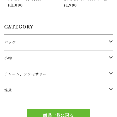
K-0691＞
¥11,000
¥1,980
CATEGORY
バッグ
トートバッグ
小物
リュック
小物入れ
チャーム、アクセサリー
ショルダー
バッグチャーム
雑貨
エコバッグ
アクセサリー
リース
商品一覧に戻る