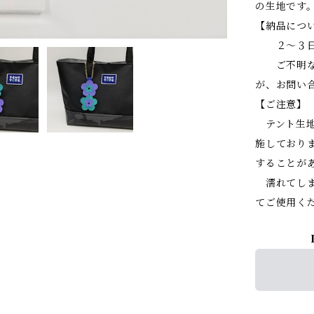
の生地です
【納品につ
２～３日程
ご不明な点
が、お問い
【ご注意】
テント生地
施しており
することが
濡れてしま
てご使用く