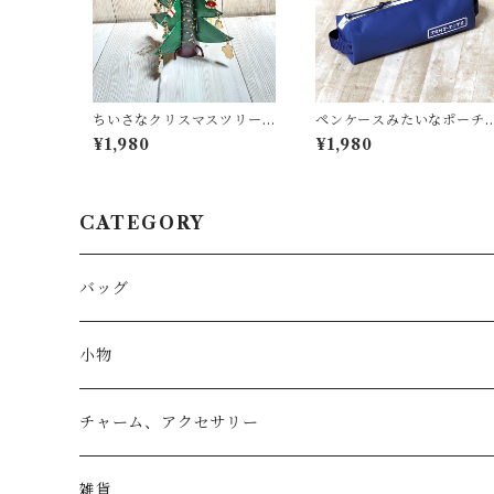
ちいさなクリスマスツリー
ペンケースみたいなポーチ
＜K-0692＞
＜K-0663＞
¥1,980
¥1,980
CATEGORY
バッグ
トートバッグ
小物
リュック
小物入れ
チャーム、アクセサリー
ショルダー
バッグチャーム
雑貨