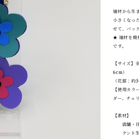
端材から生
小さくなっ
せて、バッ
★ 端材を
です。
【サイズ】全
6cm）
（花部：約5
【使用カラ
ダー、チェ
裏と表
【素材】
店舗・住宅
テント生地