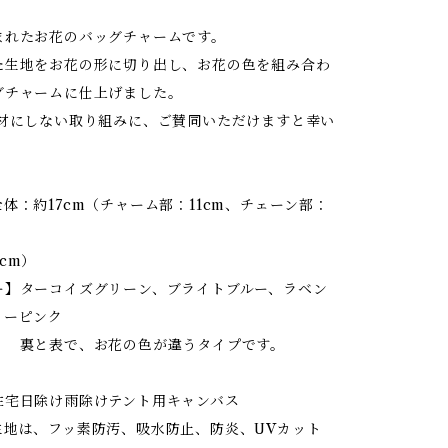
まれたお花のバッグチャームです。
た生地をお花の形に切り出し、お花の色を組み合わ
グチャームに仕上げました。
廃材にしない取り組みに、ご賛同いただけますと幸い
体：約17cm（チャーム部：11cm、チェーン部：
cm）
ー】ターコイズグリーン、ブライトブルー、ラベン
リーピンク
で、お花の色が違うタイプです。
日除け雨除けテント用キャンバス
は、フッ素防汚、吸水防止、防炎、UVカット