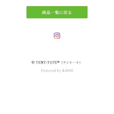
エコバッグ
アクセサリー
リース
商品一覧に戻る
サブバッグ
トレー
ハンドバッグ
二重マスク
２wayバッグ
ガーランド
© TENT-TOTE®（テント―ト）
バッグインバッグ
キーホルダー
Powered by
サコッシュ
小物入れ
スマホポーチ
キーケース
ポーチバッグ
ペンケース