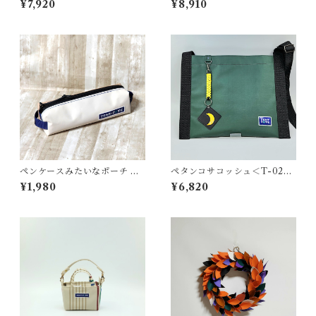
¥7,920
¥8,910
ペンケースみたいなポーチ ＜
ペタンコサコッシュ＜T-0280
K-0660＞
＞
¥1,980
¥6,820