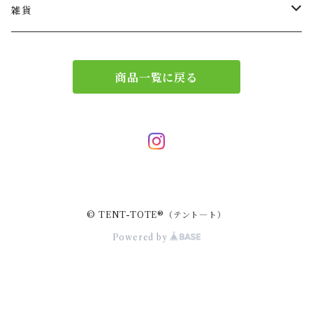
ショルダー
バッグチャーム
雑貨
エコバッグ
アクセサリー
リース
商品一覧に戻る
サブバッグ
トレー
ハンドバッグ
二重マスク
２wayバッグ
ガーランド
© TENT-TOTE®（テント―ト）
バッグインバッグ
キーホルダー
Powered by
サコッシュ
小物入れ
スマホポーチ
キーケース