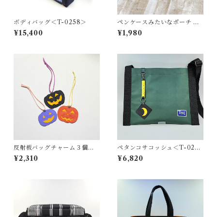
ボディバッグ＜T-0258＞
ペンケースみたいなポーチ ＜
K-0658＞
¥15,400
¥1,980
反射板バッグチャーム３個セ
ペタンコサコッシュ＜T-0280
ット（ハロウィン）
＞
¥2,310
¥6,820