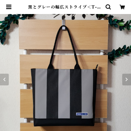
黒とグレーの幅広ストライプ＜T-02
20＞ | TENT-TOTE®（テント―
ト）