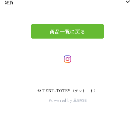
ショルダー
バッグチャーム
雑貨
エコバッグ
アクセサリー
リース
商品一覧に戻る
サブバッグ
トレー
ハンドバッグ
二重マスク
２wayバッグ
ガーランド
© TENT-TOTE®（テント―ト）
バッグインバッグ
キーホルダー
Powered by
サコッシュ
小物入れ
スマホポーチ
キーケース