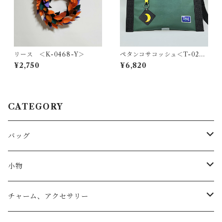
リース ＜K-0468-Y＞
ペタンコサコッシュ＜T-0280
＞
¥2,750
¥6,820
CATEGORY
バッグ
トートバッグ
小物
リュック
小物入れ
チャーム、アクセサリー