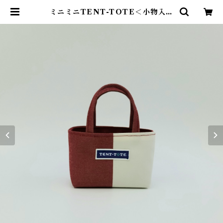
ミニミニTENT-TOTE＜小物入れ
＞K-0442-Y | TENT-TOTE®
（テント―ト）