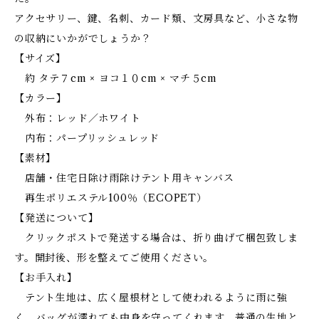
アクセサリー、鍵、名刺、カード類、文房具など、小さな物
の収納にいかがでしょうか？
【サイズ】
約 タテ７cm × ヨコ１０cm × マチ５cm
【カラー】
外布：レッド／ホワイト
内布：パープリッシュレッド
【素材】
店舗・住宅日除け雨除けテント用キャンバス
再生ポリエステル100％（ECOPET）
【発送について】
クリックポストで発送する場合は、折り曲げて梱包致しま
す。開封後、形を整えてご使用ください。
【お手入れ】
テント生地は、広く屋根材として使われるように雨に強
く、バッグが濡れても中身を守ってくれます。普通の生地と