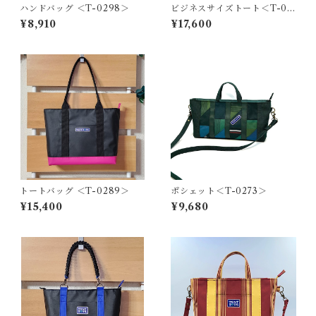
ハンドバッグ ＜T-0298＞
ビジネスサイズトート＜T-02
27＞
¥8,910
¥17,600
トートバッグ ＜T-0289＞
ポシェット＜T-0273＞
¥15,400
¥9,680