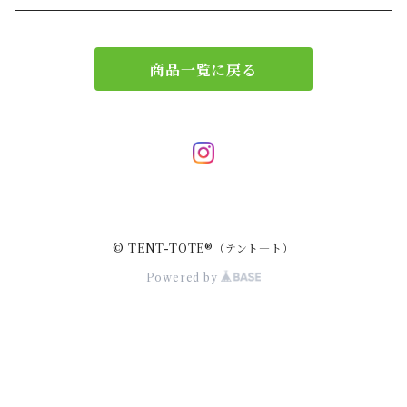
エコバッグ
アクセサリー
リース
商品一覧に戻る
サブバッグ
トレー
ハンドバッグ
二重マスク
２wayバッグ
ガーランド
© TENT-TOTE®（テント―ト）
バッグインバッグ
キーホルダー
Powered by
サコッシュ
小物入れ
スマホポーチ
キーケース