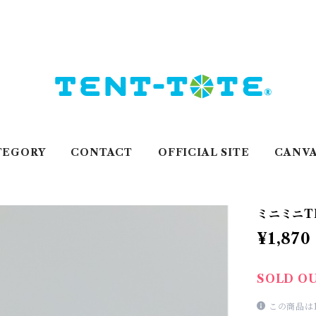
TEGORY
CONTACT
OFFICIAL SITE
CANVA
ミニミニTE
¥1,870
SOLD O
この商品は