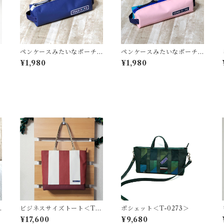
ペンケースみたいなポーチ
ペンケースみたいなポーチ
＜K-0663＞
＜K-0661＞
¥1,980
¥1,980
ビジネスサイズトート＜T-0
ポシェット＜T-0273＞
227＞
¥17,600
¥9,680