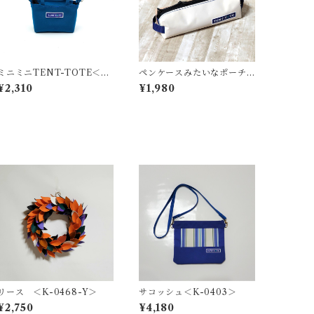
ミニミニTENT-TOTE＜バ
ペンケースみたいなポーチ
ッグチャーム＞K-0512
＜K-0660＞
¥2,310
¥1,980
リース ＜K-0468-Y＞
サコッシュ＜K-0403＞
¥2,750
¥4,180