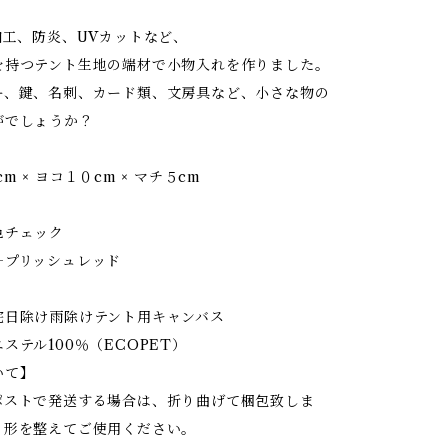
加工、防炎、UVカットなど、
を持つテント生地の端材で小物入れを作りました。
ー、鍵、名刺、カード類、文房具など、小さな物の
がでしょうか？
 × ヨコ１０cm × マチ５cm
チェック
プリッシュレッド
日除け雨除けテント用キャンバス
テル100％（ECOPET）
いて】
ストで発送する場合は、折り曲げて梱包致しま
、形を整えてご使用ください。