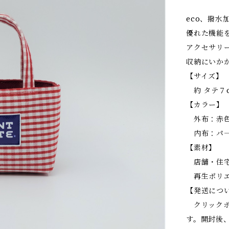
eco、撥水
優れた機能
アクセサリ
収納にいか
【サイズ】
約 タテ７cm
【カラー】
外布：赤色
内布：パ―
【素材】
店舗・住宅
再生ポリエス
【発送につ
クリックポ
す。開封後