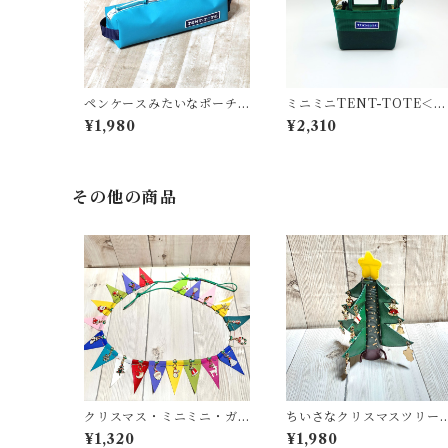
ペンケースみたいなポーチ
ミニミニTENT-TOTE＜バ
＜K-0664＞
ッグチャーム＞K-0515
¥1,980
¥2,310
その他の商品
クリスマス・ミニミニ・ガ
ちいさなクリスマスツリー
ーランド ＜K-0687＞
＜K-0692＞
¥1,320
¥1,980