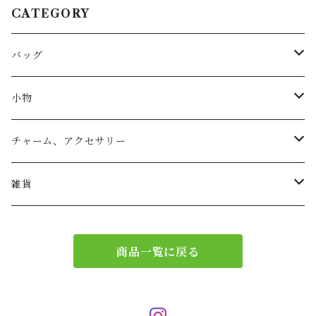
CATEGORY
バッグ
トートバッグ
小物
リュック
小物入れ
チャーム、アクセサリー
ショルダー
バッグチャーム
雑貨
エコバッグ
アクセサリー
リース
商品一覧に戻る
サブバッグ
トレー
ハンドバッグ
二重マスク