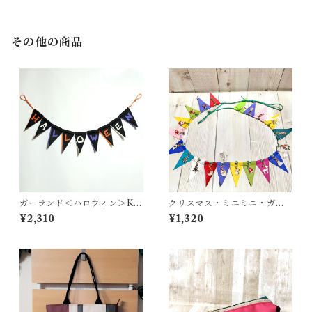
その他の商品
ガーランド＜ハロウィン＞K-
クリスマス・ミニミニ・ガー
0467-Y
ランド ＜K-0687＞
¥2,310
¥1,320