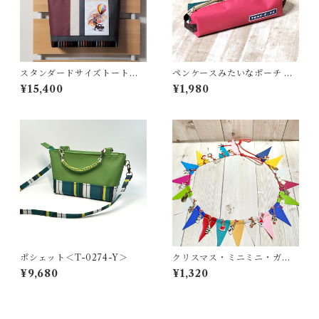
スタンダードサイズトート＜T
ペンケースみたいなポーチ ＜
-0203＞
K-0657＞
¥15,400
¥1,980
ポシェット＜T-0274-Y＞
クリスマス・ミニミニ・ガー
ランド ＜K-0686＞
¥9,680
¥1,320