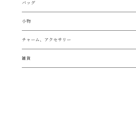
バッグ
トートバッグ
小物
リュック
小物入れ
チャーム、アクセサリー
ショルダー
バッグチャーム
雑貨
エコバッグ
アクセサリー
リース
サブバッグ
トレー
ハンドバッグ
二重マスク
２wayバッグ
ガーランド