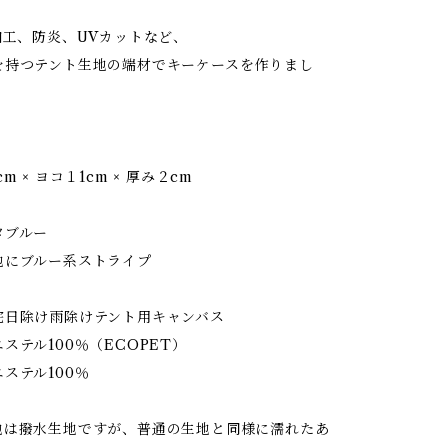
加工、防炎、UVカットなど、
を持つテント生地の端材でキーケースを作りまし
 × ヨコ１1cm × 厚み２cm
ブルー
にブルー系ストライプ
日除け雨除けテント用キャンバス
テル100％（ECOPET）
ステル100％
】
は撥水生地ですが、普通の生地と同様に濡れたあ