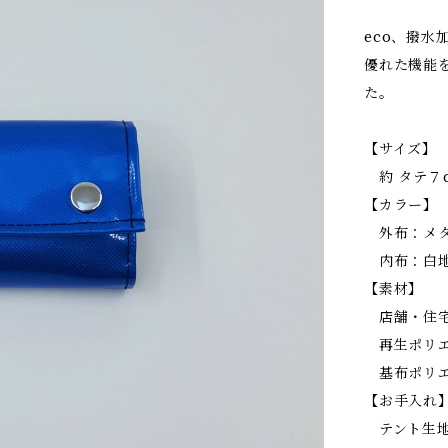
eco、撥水
優れた機能
た。
【サイズ】
約 タテ７cm
【カラー】
外布：メタ
内布：白地
【素材】
店舗・住宅
再生ポリエス
基布ポリエ
【お手入れ
テント生地