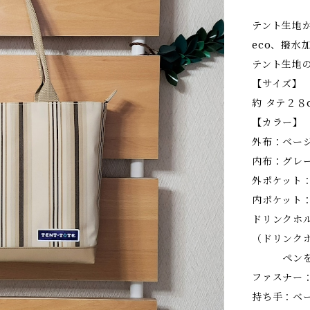
テント生地か
eco、撥水
テント生地
【サイズ】
約 タテ２８c
【カラー】
外布：ベージ
内布：グレ
外ポケット
内ポケット
ドリンクホ
（ドリンク
ペンをさ
ファスナー
持ち手：ベ