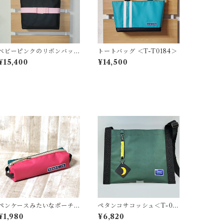
ベビーピンクのリボンバッ
トートバッグ ＜T-T0184＞
グ ＜T-0199＞
¥15,400
¥14,500
ペンケースみたいなポーチ
ペタンコサコッシュ＜T-02
＜K-0657＞
80＞
¥1,980
¥6,820