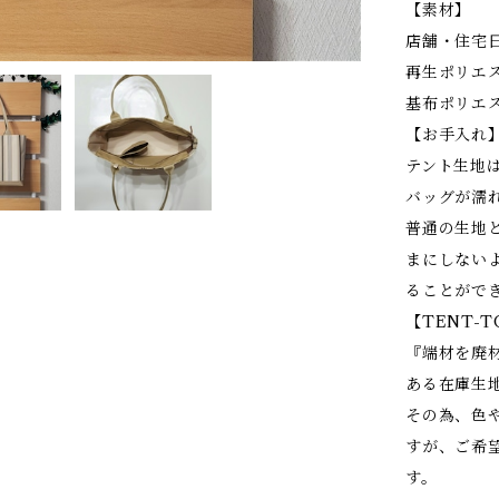
【素材】
店舗・住宅
再生ポリエス
基布ポリエス
【お手入れ
テント生地
バッグが濡
普通の生地
まにしない
ることがで
【TENT-T
『端材を廃
ある在庫生
その為、色
すが、ご希
す。