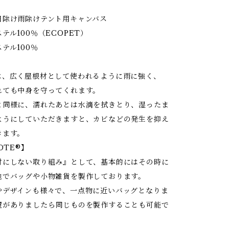
日除け雨除けテント用キャンバス
テル100％（ECOPET）
テル100％
】
は、広く屋根材として使われるように雨に強く、
れても中身を守ってくれます。
と同様に、濡れたあとは水滴を拭きとり、湿ったま
ようにしていただきますと、カビなどの発生を抑え
きます。
OTE®】
材にしない取り組み』として、基本的にはその時に
地でバッグや小物雑貨を製作しております。
やデザインも様々で、一点物に近いバッグとなりま
望がありましたら同じものを製作することも可能で