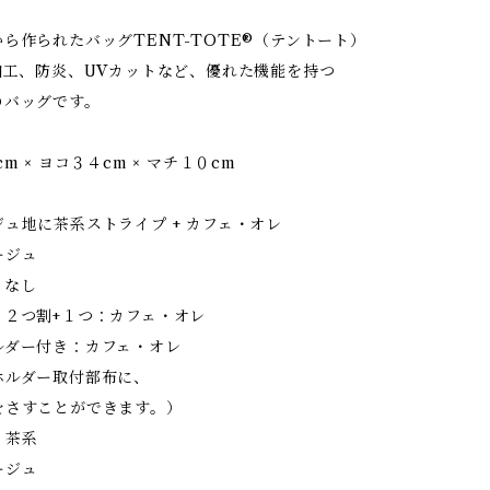
ら作られたバッグTENT-TOTE®（テントート）
加工、防炎、UVカットなど、優れた機能を持つ
のバッグです。
m × ヨコ３４cm × マチ１０cm
ュ地に茶系ストライプ + カフェ・オレ
ージュ
：なし
：２つ割+１つ：カフェ・オレ
ルダー付き：カフェ・オレ
ホルダー取付部布に、
すことができます。）
：茶系
ージュ