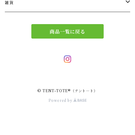
ショルダー
バッグチャーム
雑貨
エコバッグ
アクセサリー
リース
商品一覧に戻る
サブバッグ
トレー
ハンドバッグ
二重マスク
２wayバッグ
ガーランド
© TENT-TOTE®（テント―ト）
バッグインバッグ
キーホルダー
Powered by
サコッシュ
小物入れ
スマホポーチ
キーケース