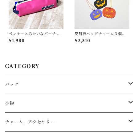
ペンケースみたいなポーチ ＜
反射板バッグチャーム３個セ
K-0656＞
ット（ハロウィン）
¥1,980
¥2,310
CATEGORY
バッグ
トートバッグ
小物
リュック
小物入れ
チャーム、アクセサリー