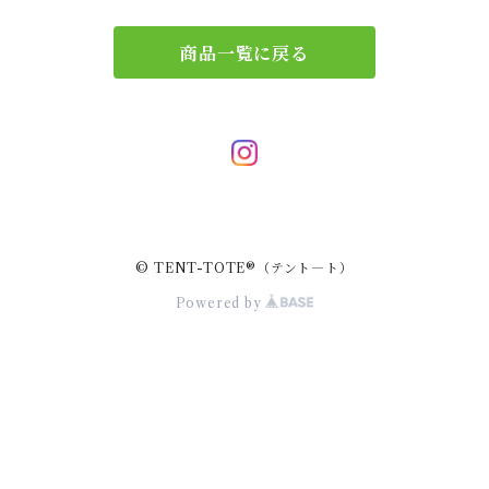
エコバッグ
アクセサリー
リース
商品一覧に戻る
サブバッグ
トレー
ハンドバッグ
二重マスク
２wayバッグ
ガーランド
© TENT-TOTE®（テント―ト）
バッグインバッグ
キーホルダー
Powered by
サコッシュ
小物入れ
スマホポーチ
キーケース
ポーチバッグ
ペンケース