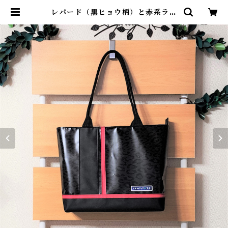
レパード（黒ヒョウ柄）と赤系ライ
ン＜T-0215＞ | TENT-TOTE®
（テント―ト）