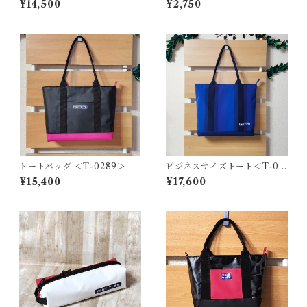
¥14,500
¥2,750
トートバッグ ＜T-0289＞
ビジネスサイズトート＜T-02
17＞
¥15,400
¥17,600