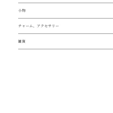
トートバッグ
小物
リュック
小物入れ
チャーム、アクセサリー
ショルダー
バッグチャーム
雑貨
エコバッグ
アクセサリー
リース
サブバッグ
トレー
ハンドバッグ
二重マスク
２wayバッグ
ガーランド