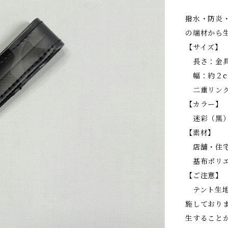
撥水・防炎
の端材から
【サイズ】
長さ：金具
幅：約２c
二重リング
【カラー】
迷彩（黒
【素材】
店舗・住宅
基布ポリエ
【ご注意】
テント生地
施しており
生すること