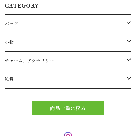
CATEGORY
バッグ
トートバッグ
小物
リュック
小物入れ
チャーム、アクセサリー
ショルダー
バッグチャーム
雑貨
エコバッグ
アクセサリー
リース
商品一覧に戻る
サブバッグ
トレー
ハンドバッグ
二重マスク