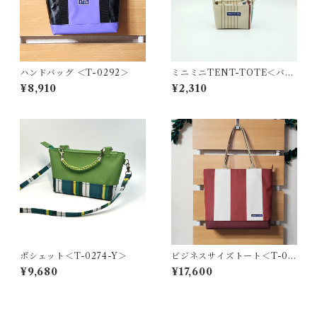
ハンドバッグ ＜T-0292＞
ミニミニTENT-TOTE＜バッ
グチャーム＞K-0559
¥8,910
¥2,310
ポシェット＜T-0274-Y＞
ビジネスサイズトート＜T-02
27＞
¥9,680
¥17,600