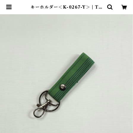
キーホルダー＜K-0267-Y＞ | TE
NT-TOTE®（テント―ト）