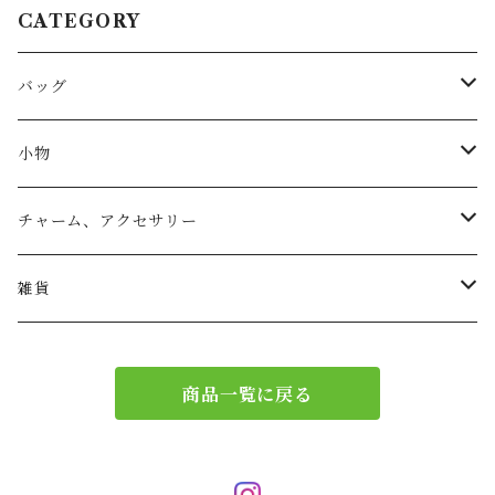
CATEGORY
バッグ
トートバッグ
小物
リュック
小物入れ
チャーム、アクセサリー
ショルダー
バッグチャーム
雑貨
エコバッグ
アクセサリー
リース
商品一覧に戻る
サブバッグ
トレー
ハンドバッグ
二重マスク