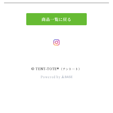
エコバッグ
アクセサリー
リース
商品一覧に戻る
サブバッグ
トレー
ハンドバッグ
二重マスク
２wayバッグ
ガーランド
© TENT-TOTE®（テント―ト）
バッグインバッグ
キーホルダー
Powered by
サコッシュ
小物入れ
スマホポーチ
キーケース