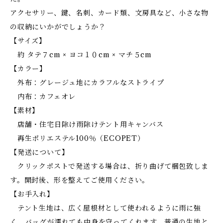
アクセサリー、鍵、名刺、カード類、文房具など、小さな物
の収納にいかがでしょうか？
【サイズ】
約 タテ７cm × ヨコ１０cm × マチ５cm
【カラー】
外布：グレージュ地にカラフルなストライプ
内布：カフェオレ
【素材】
店舗・住宅日除け雨除けテント用キャンバス
再生ポリエステル100％（ECOPET）
【発送について】
クリックポストで発送する場合は、折り曲げて梱包致しま
す。開封後、形を整えてご使用ください。
【お手入れ】
テント生地は、広く屋根材として使われるように雨に強
く、バッグが濡れても中身を守ってくれます。普通の生地と