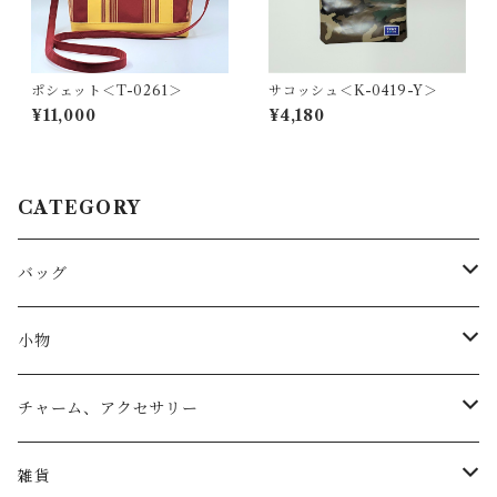
ポシェット＜T-0261＞
サコッシュ＜K-0419-Y＞
¥11,000
¥4,180
CATEGORY
バッグ
トートバッグ
小物
リュック
小物入れ
チャーム、アクセサリー
ショルダー
バッグチャーム
雑貨