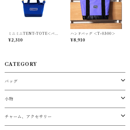
ミニミニTENT-TOTE＜バッ
ハンドバッグ ＜T-0300＞
グチャーム＞K-0514
¥2,310
¥8,910
CATEGORY
バッグ
トートバッグ
小物
リュック
小物入れ
チャーム、アクセサリー