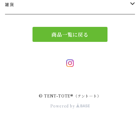
ショルダー
バッグチャーム
雑貨
エコバッグ
アクセサリー
リース
商品一覧に戻る
サブバッグ
トレー
ハンドバッグ
二重マスク
２wayバッグ
ガーランド
© TENT-TOTE®（テント―ト）
バッグインバッグ
キーホルダー
Powered by
サコッシュ
小物入れ
スマホポーチ
キーケース