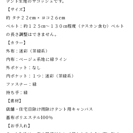
テント生地のサコッシュです。
【サイズ】
約 タテ２２cm × ヨコ２６cm
ベルト：約１２５㎝～１３０㎝程度（ナスカン含む）ベルト
の長さ調整はできません。
【カラー】
外布：迷彩（茶緑系）
内布：ベージュ系地に緑ライン
外ポケット：なし
内ポケット：１つ：迷彩（茶緑系）
ファスナー：緑
持ち手：緑
【素材】
店舗・住宅日除け雨除けテント用キャンバス
基布ポリエステル100％
【お手入れ】