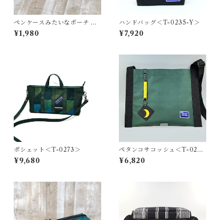
ペンケースみたいなポーチ ＜
ハンドバッグ＜T-0235-Y＞
K-0661＞
¥1,980
¥7,920
ポシェット＜T-0273＞
ペタンコサコッシュ＜T-0280
＞
¥9,680
¥6,820