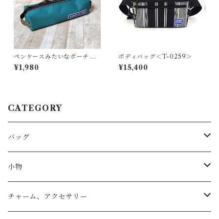
ペンケースみたいなポーチ ＜
ボディバッグ＜T-0259＞
K-0654＞
¥1,980
¥15,400
CATEGORY
バッグ
トートバッグ
小物
リュック
小物入れ
チャーム、アクセサリー