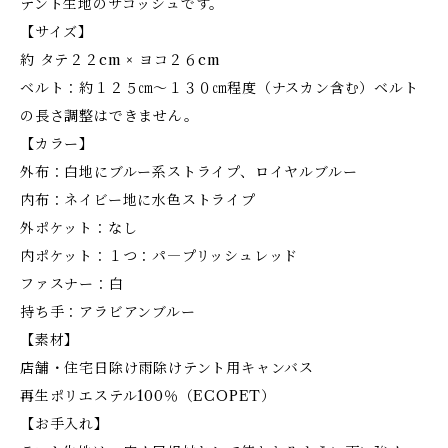
テント生地のサコッシュです。
【サイズ】
約 タテ２２cm × ヨコ２６cm
ベルト：約１２５㎝～１３０㎝程度（ナスカン含む）ベルト
の長さ調整はできません。
【カラー】
外布：白地にブルー系ストライプ、ロイヤルブルー
内布：ネイビー地に水色ストライプ
外ポケット：なし
内ポケット：１つ：パ―プリッシュレッド
ファスナー：白
持ち手：アラビアンブルー
【素材】
店舗・住宅日除け雨除けテント用キャンバス
再生ポリエステル100％（ECOPET）
【お手入れ】