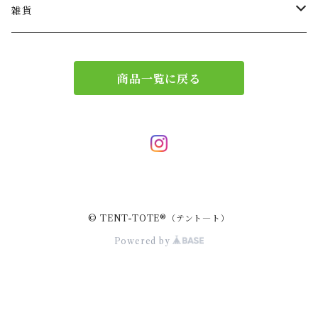
ショルダー
バッグチャーム
雑貨
エコバッグ
アクセサリー
リース
商品一覧に戻る
サブバッグ
トレー
ハンドバッグ
二重マスク
２wayバッグ
ガーランド
© TENT-TOTE®（テント―ト）
バッグインバッグ
キーホルダー
Powered by
サコッシュ
小物入れ
スマホポーチ
キーケース