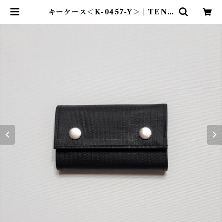
キーケース＜K-0457-Y＞ | TENT
-TOTE®（テント―ト）