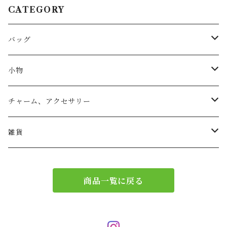
CATEGORY
バッグ
トートバッグ
小物
リュック
小物入れ
チャーム、アクセサリー
ショルダー
バッグチャーム
雑貨
エコバッグ
アクセサリー
リース
商品一覧に戻る
サブバッグ
トレー
ハンドバッグ
二重マスク