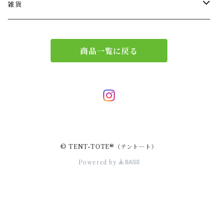
ショルダー
バッグチャーム
雑貨
エコバッグ
アクセサリー
リース
商品一覧に戻る
サブバッグ
トレー
ハンドバッグ
二重マスク
２wayバッグ
ガーランド
© TENT-TOTE®（テント―ト）
バッグインバッグ
キーホルダー
Powered by
サコッシュ
小物入れ
スマホポーチ
キーケース