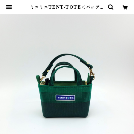
ミニミニTENT-TOTE＜バッグチ
ャーム＞K-0515 | TENT-TOTE
®（テント―ト）