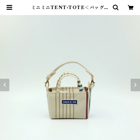
ミニミニTENT-TOTE＜バッグチ
ャーム＞K-0559 | TENT-TOTE
®（テント―ト）