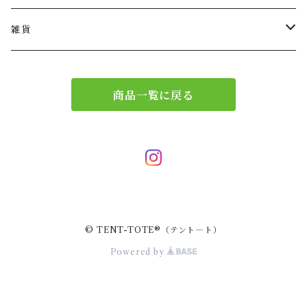
ショルダー
バッグチャーム
雑貨
エコバッグ
アクセサリー
リース
商品一覧に戻る
サブバッグ
トレー
ハンドバッグ
二重マスク
２wayバッグ
ガーランド
© TENT-TOTE®（テント―ト）
バッグインバッグ
キーホルダー
Powered by
サコッシュ
小物入れ