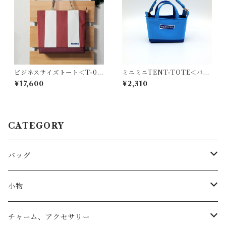
ビジネスサイズトート＜T-02
ミニミニTENT-TOTE＜バッ
27＞
グチャーム＞K-0511
¥17,600
¥2,310
CATEGORY
バッグ
トートバッグ
小物
リュック
小物入れ
チャーム、アクセサリー