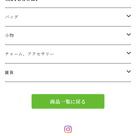
バッグ
トートバッグ
小物
リュック
小物入れ
チャーム、アクセサリー
ショルダー
バッグチャーム
雑貨
エコバッグ
アクセサリー
リース
商品一覧に戻る
サブバッグ
トレー
ハンドバッグ
二重マスク