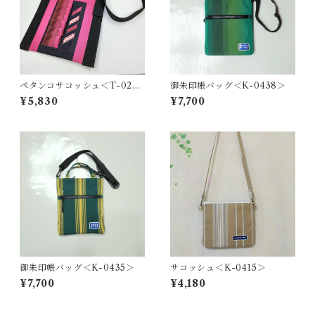
ペタンコサコッシュ＜T-0278
御朱印帳バッグ＜K-0438＞
＞
¥5,830
¥7,700
御朱印帳バッグ＜K-0435＞
サコッシュ＜K-0415＞
¥7,700
¥4,180