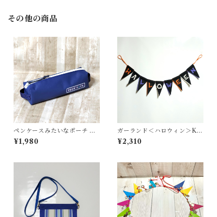
その他の商品
ペンケースみたいなポーチ ＜
ガーランド＜ハロウィン＞K-
K-0663＞
0467-Y
¥1,980
¥2,310