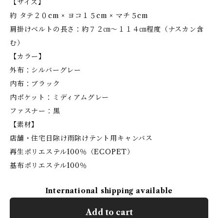
【サイズ】
約 タテ２０cm × ヨコ１５cm × マチ５cm
肩掛けベルトの長さ：約７２㎝～１１４㎝程度（ナスカン含
む）
【カラー】
外布：シルバーグレー
内布：ブラック
内ポケット：ミディアムグレー
ファスナー：黒
【素材】
店舗・住宅日除け雨除けテント用キャンバス
再生ポリエステル100％（ECOPET）
基布ポリエステル100％
International shipping available
Add to cart