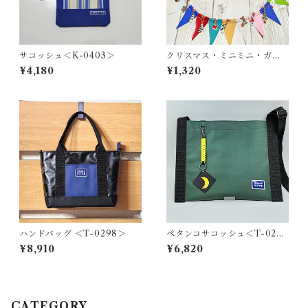
サコッシュ＜K-0403＞
クリスマス・ミニミニ・ガー
ランド ＜K-0686＞
¥4,180
¥1,320
ハンドバッグ ＜T-0298＞
ペタンコサコッシュ＜T-0280
＞
¥8,910
¥6,820
CATEGORY