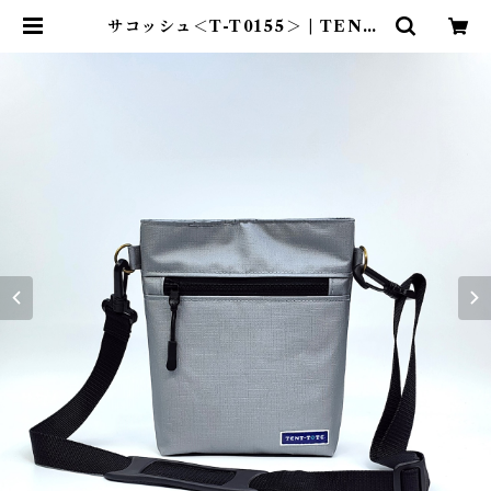
サコッシュ＜T-T0155＞ | TENT-
TOTE®（テント―ト）