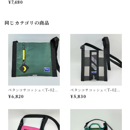
¥7,480
同じカテゴリの商品
ペタンコサコッシュ＜T-0280
ペタンコサコッシュ＜T-0279
＞
＞
¥6,820
¥5,830