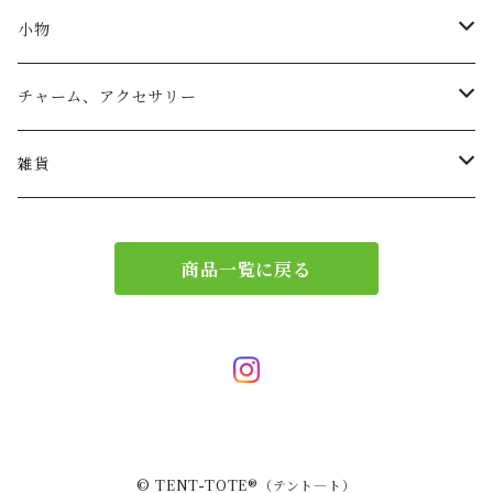
トートバッグ
小物
リュック
小物入れ
チャーム、アクセサリー
ショルダー
バッグチャーム
雑貨
エコバッグ
アクセサリー
リース
商品一覧に戻る
サブバッグ
トレー
ハンドバッグ
二重マスク
２wayバッグ
ガーランド
© TENT-TOTE®（テント―ト）